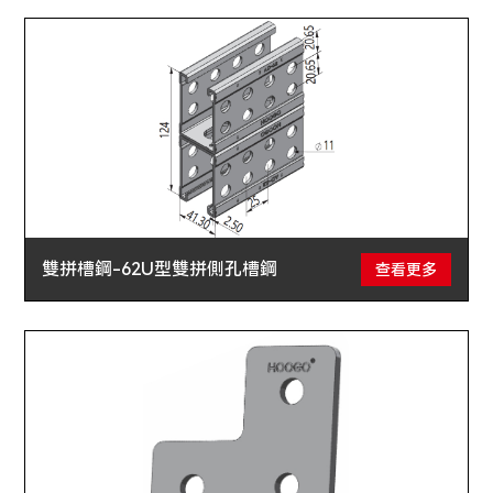
雙拼槽鋼-62U型雙拼側孔槽鋼
查看更多